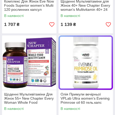
Комплекс Для Жінок Eve Now
Щоденні Мультивітаміни для
Foods Superior women's Multi
Жінок 40+ New Chapter Every
120 рослинних капсул
woman's Multivitamin 40+ 24
(233857)
таблетки (234172)
В наявності
В наявності
1 707
1 139
₴
₴
Щоденні Мультивітаміни Для
Олія Примули вечірньої
Жінок 55+ New Chapter Every
VPLab Ultra women's Evening
Woman Whole Food
Primrose oil 60 гель.капс
Multivitamin 48 таблеток
(235860)
В наявності
В наявності
(234173)