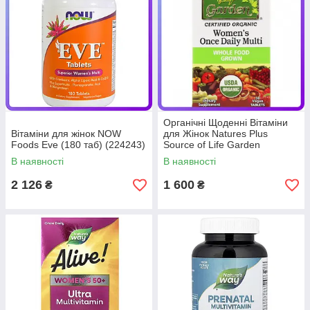
Органічні Щоденні Вітаміни
Вітаміни для жінок NOW
для Жінок Natures Plus
Foods Eve (180 таб) (224243)
Source of Life Garden
women's Once Daily Multi (30
В наявності
В наявності
таблеток) (227307)
2 126
1 600
₴
₴