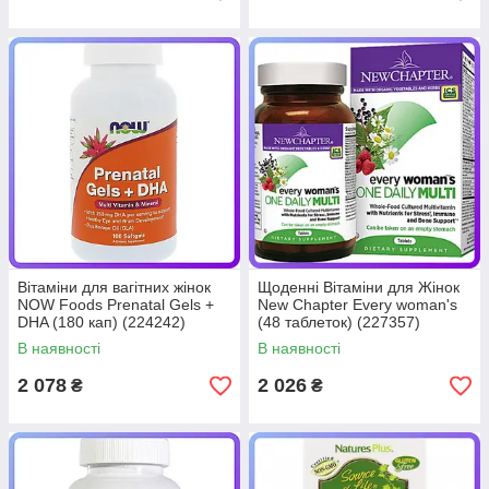
Вітаміни для вагітних жінок
Щоденні Вітаміни для Жінок
NOW Foods Prenatal Gels +
New Chapter Every woman's
DHA (180 кап) (224242)
(48 таблеток) (227357)
В наявності
В наявності
2 078
2 026
₴
₴