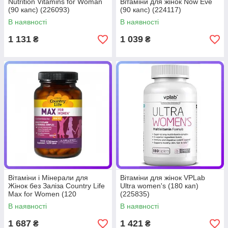
Nutrition Vitamins for Woman
Вітаміни для жінок Now Eve
(90 капс) (226093)
(90 капс) (224117)
В наявності
В наявності
1 131
1 039
₴
₴
Вітаміни і Мінерали для
Вітаміни для жінок VPLab
Жінок без Заліза Country Life
Ultra women's (180 кап)
Max for Women (120
(225835)
желатинових капсул)
В наявності
В наявності
(227210)
1 687
1 421
₴
₴