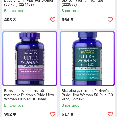
Labs Vitamin Plus For Women
BioTech Woman (60 таб)
(30 кап) (224459)
(222555)
В наявності
В наявності
408
964
₴
₴
Вітамінно-мінеральний
Вітаміни для жінок Puritan's
комплекс Puritan's Pride Ultra
Pride Ultra Woman 50 Plus (60
Woman Daily Multi Timed
капс) (225049)
Release (90 капс) (224953)
В наявності
В наявності
992
617
₴
₴