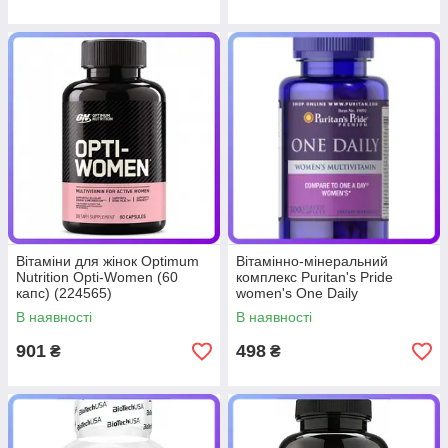
Вітаміни для жінок Optimum
Вітамінно-мінеральний
Nutrition Opti-Women (60
комплекс Puritan's Pride
капс) (224565)
women's One Daily
Multivitamins (100 капс)
В наявності
В наявності
(224952)
901
498
₴
₴