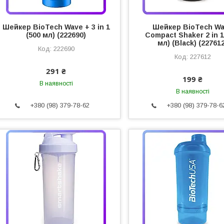
Шейкер BioTech Wave + 3 in 1
Шейкер BioTech W
(500 мл) (222690)
Compact Shaker 2 in 1
мл) (Black) (22761
222690
227612
291 ₴
199 ₴
В наявності
В наявності
+380 (98) 379-78-62
+380 (98) 379-78-6