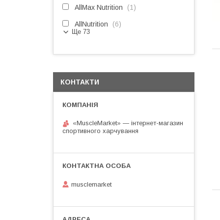
AllMax Nutrition
1
AllNutrition
6
Ще 73
КОНТАКТИ
«MuscleMarket» — інтернет-магазин
спортивного харчування
musclemarket