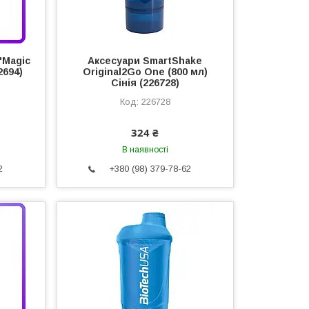
"Magic
Аксесуари SmartShake
2694)
Original2Go One (800 мл)
Сінія (226728)
226728
324 ₴
В наявності
2
+380 (98) 379-78-62