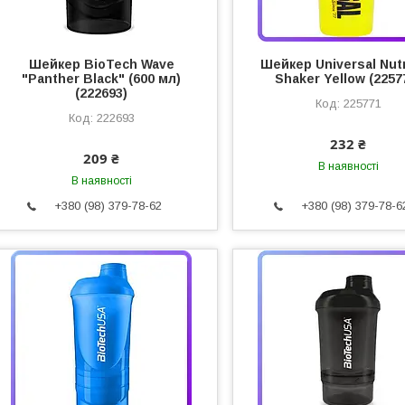
Шейкер BioTech Wave
Шейкер Universal Nutr
"Panther Black" (600 мл)
Shaker Yellow (2257
(222693)
225771
222693
232 ₴
209 ₴
В наявності
В наявності
+380 (98) 379-78-62
+380 (98) 379-78-6