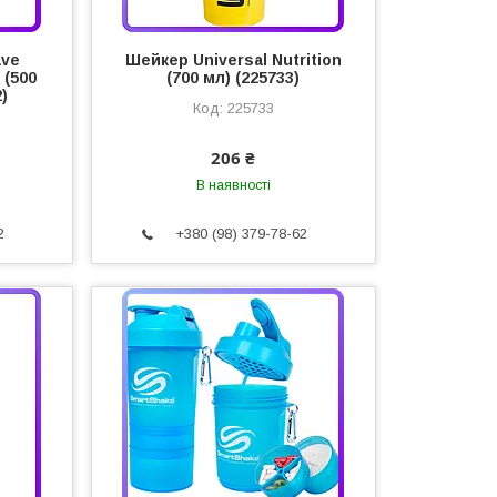
ave
Шейкер Universal Nutrition
 (500
(700 мл) (225733)
2)
225733
206 ₴
В наявності
2
+380 (98) 379-78-62