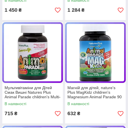
В наявності
В наявності
(234009)
(234010)
1 450
1 284
₴
₴
Мультивітаміни для Дітей
Магній для дітей, nature's
Смак Вишні Natures Plus
Plus MagKidz children's
Animal Parade children's Multi-
Magnesium Animal Parade 90
Vitamin Mineral Supplement
таб (236483)
В наявності
В наявності
60 (234011)
715
632
₴
₴