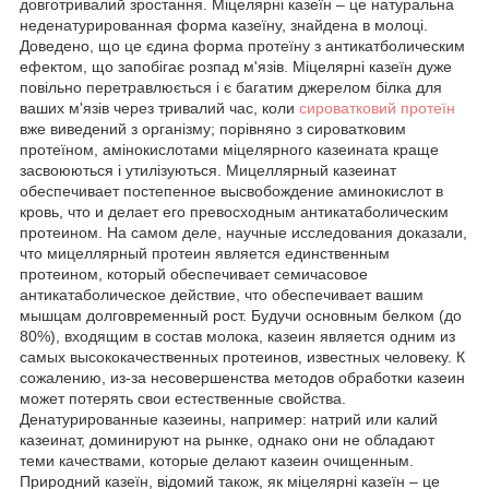
довготривалий зростання. Міцелярні казеїн – це натуральна
неденатурированная форма казеїну, знайдена в молоці.
Доведено, що це єдина форма протеїну з антикатболическим
ефектом, що запобігає розпад м'язів. Міцелярні казеїн дуже
повільно перетравлюється і є багатим джерелом білка для
ваших м'язів через тривалий час, коли
сироватковий протеїн
вже виведений з організму; порівняно з сироватковим
протеїном, амінокислотами міцелярного казеината краще
засвоюються і утилізуються. Мицеллярный казеинат
обеспечивает постепенное высвобождение аминокислот в
кровь, что и делает его превосходным антикатаболическим
протеином. На самом деле, научные исследования доказали,
что мицеллярный протеин является единственным
протеином, который обеспечивает семичасовое
антикатаболическое действие, что обеспечивает вашим
мышцам долговременный рост. Будучи основным белком (до
80%), входящим в состав молока, казеин является одним из
самых высококачественных протеинов, известных человеку. К
сожалению, из-за несовершенства методов обработки казеин
может потерять свои естественные свойства.
Денатурированные казеины, например: натрий или калий
казеинат, доминируют на рынке, однако они не обладают
теми качествами, которые делают казеин очищенным.
Природний казеїн, відомий також, як міцелярні казеїн – це