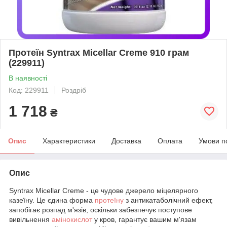
Протеїн Syntrax Micellar Creme 910 грам
(229911)
В наявності
Код: 229911
Роздріб
1 718
₴
Опис
Характеристики
Доставка
Оплата
Умови п
Опис
Syntrax Micellar Creme - це чудове джерело міцелярного
казеїну. Це єдина форма
протеїну
з антикатаболічний ефект,
запобігає розпад м'язів, оскільки забезпечує поступове
вивільнення
амінокислот
у кров, гарантує вашим м'язам