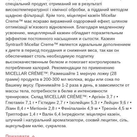
спеціальний продукт, отриманий не в результаті
високотемпературної і хімічної обробки, а підданий методом
щадною фільтрації. Крім того, міцелярні казеїн Micellar
Creme™ має яскраво виражений оздоровчий ефект, шляхом
оптимізації м'язового відновлення. Благодаря медленному
усвоению, мицеллярный казеин обладает поразительным
эффектом постоянного насыщения и сытости. Казеин
Syntrax® Micellar Creme™ является идеальным дополнением
к диете в период похудания и снижения веса, так как он
обеспечивает столь необходимую подпитку
высококачественным белком и помогает контролировать
потребление калорий. Рекомендации по применению
MICELLAR CRÈME™: Размешайте 1 мерную ложку (28
грамм) продукта в 200-300 мл молока, воды или сока по
Вашему вкусу. Принимайте 1-2 раза в день, в зависимости от
массы тела, потребности в белке и интенсивности
тренировок. Склад MICELLAR CRÈME™: • Аргінін 3,7 г •
Глютамін 7,1 г • Гістидин 2,7 г • Ізолейцин 5,3 г • Лейцин 9,6 г •
Лізин 8,4 г • Метіонін 2,8 г • Фенілаланін 4,9 м • Треонін 4,5 м •
Триптофан 1,4 г • Валін 6,4 Інгредієнти: міцелярні казеїн,
штучний і натуральний ароматизатори, соєвий лецитин, сіль,
ацесульфам калію, сукралоза.
Приховати