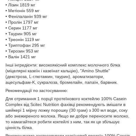
• Лізин 1819 мг
• Метіонін 559 мг
• Фенілаланін 939 мг
• Пролін 1797 мг
• Серин 1177 мг
• Таурин 905 мг
• Треонін 1119 мг
• Триптофан 295 мг
• Тирозин 953 мг
• Валін 1421 мг
Інші інгредієнти: високоякісний комплекс молочного білка
(міцелярні казеїн і казеїнат кальцію), "Amino Shuttle"
(декстроза, L-глютамин, таурин), ароматизатори,
ацесульфам-K, сукралоза, бромелайн, папаїн, барвник.
Рекомендації по застосуванню:
Для отримання 1 порції протеїнового коктейлю 100% Casein
Complex від Scitec Nutrition фахівці рекомендують змішати в
шейкері 1 мірну ложку порошку (30 грам) з 300 мл води, соку
або знежиреного молока. Якщо ви добре переносите молоко,
то намагайтеся робити коктейлі з ним, так як це збільшує
цінність білка.
Рекомендуємо застосовувати казеїновий протеїн 100% Casein