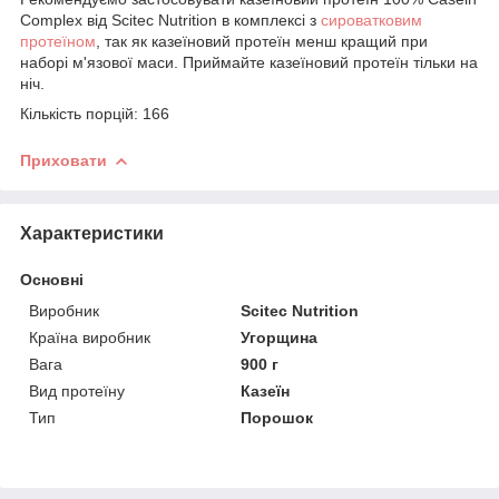
Complex від Scitec Nutrition в комплексі з
сироватковим
протеїном
, так як казеїновий протеїн менш кращий при
наборі м'язової маси. Приймайте казеїновий протеїн тільки на
ніч.
Кількість порцій: 166
Приховати
Характеристики
Основні
Виробник
Scitec Nutrition
Країна виробник
Угорщина
Вага
900 г
Вид протеїну
Казеїн
Тип
Порошок