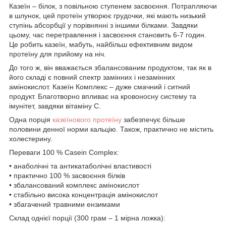
Казеїн – білок, з повільною ступенем засвоєння. Потрапляючи
в шлунок, цей протеїн утворює грудочки, які мають низький
ступінь абсорбції у порівнянні з іншими білками. Завдяки
цьому, час перетравлення і засвоєння становить 6-7 годин.
Це робить казеїн, мабуть, найбільш ефективним видом
протеїну для прийому на ніч.
До того ж, він вважається збалансованим продуктом, так як в
його складі є повний спектр замінних і незамінних
амінокислот. Казеїн Комплекс – дуже смачний і ситний
продукт. Благотворно впливає на кровоносну систему та
імунітет, завдяки вітаміну С.
Одна порція
казеїнового протеїну
забезпечує більше
половини денної норми кальцію. Також, практично не містить
холестерину.
Переваги 100 % Casein Complex:
• анаболічні та антикатаболічні властивості
• практично 100 % засвоєння білків
• збалансований комплекс амінокислот
• стабільно висока концентрація амінокислот
• збагачений травними ензимами
Склад однієї порції (300 грам – 1 мірна ложка):