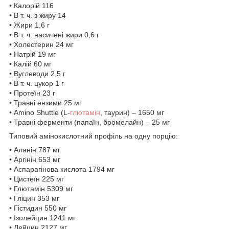
• Калорій 116
• В т. ч. з жиру 14
• Жири 1,6 г
• В т. ч. насичені жири 0,6 г
• Холестерин 24 мг
• Натрій 19 мг
• Калій 60 мг
• Вуглеводи 2,5 г
• В т. ч. цукор 1 г
• Протеїн 23 г
• Травні ензими 25 мг
• Amino Shuttle (L-
глютамін
, таурин) – 1650 мг
• Травні ферменти (папаїн, бромелайн) – 25 мг
Типовий амінокислотний профіль на одну порцію:
• Аланін 787 мг
• Аргінін 653 мг
• Аспарагінова кислота 1794 мг
• Цистеїн 225 мг
• Глютамін 5309 мг
• Гліцин 353 мг
• Гістидин 550 мг
• Ізолейцин 1241 мг
• Лейцин 2127 мг