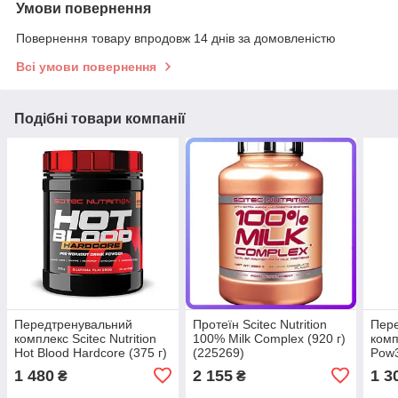
Умови повернення
Повернення товару впродовж 14 днів за домовленістю
Всі умови повернення
Подібні товари компанії
Передтренувальний
Протеїн Scitec Nutrition
Пер
комплекс Scitec Nutrition
100% Milk Complex (920 г)
комп
Hot Blood Hardcore (375 г)
(225269)
Pow3
(225184)
(225
1 480
2 155
1 3
₴
₴