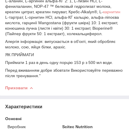
L-аланин, L-аргинин альфа-КГ 2: 1, L-лизин HCl, L-
фенилаланин, NOP-47 ™ белковый гидролизат молока,
креатин цитрат, креатин пируват, Кребс-Alkalyn®, L-
карнитин
L-тартрат, L-орнитин HCl, альфа-КГ кальцію, альфа-ліпоєва
кислота, гарцинії Mangostana (фрукти шкіра) 10: 1 екстракт,
конюшина лучна (листя і квіти) 30: 1 екстракт, Bioperine®
(Пайпер фрукти 50: 1 екстракт), холекальциферол.
Алергія інформація: випускається в об'єкті, який обробляє
молоко, сою, яйця білки, арахіс.
ЯК ПРИЙМАТИ
Приймати 1 раз в день одну порцію 153 р з 500 мл води.
Перед вживанням добре збовтати Використовуйте переважно
після тренування."
Приховати
Характеристики
Основні
Виробник
Scitec Nutrition