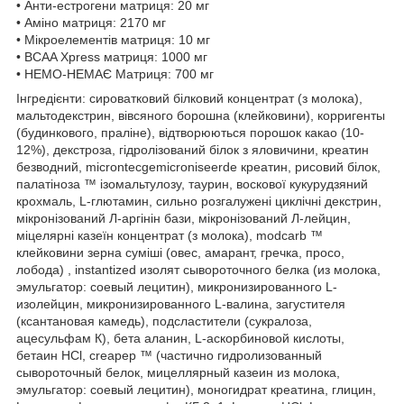
• Анти-естрогени матриця: 20 мг
• Аміно матриця: 2170 мг
• Мікроелементів матриця: 10 мг
• BCAA Xpress матриця: 1000 мг
• НЕМО-НЕМАЄ Матриця: 700 мг
Інгредієнти: сироватковий білковий концентрат (з молока),
мальтодекстрин, вівсяного борошна (клейковини), корригенты
(будинкового, праліне), відтворюються порошок какао (10-
12%), декстроза, гідролізований білок з яловичини, креатин
безводний, microntecgemicroniseerde креатин, рисовий білок,
палатіноза ™ ізомальтулозу, таурин, воскової кукурудзяний
крохмаль, L-глютамин, сильно розгалужені циклічні декстрин,
мікронізований Л-аргінін бази, мікронізований Л-лейцин,
міцелярні казеїн концентрат (з молока), modcarb ™
клейковини зерна суміші (овес, амарант, гречка, просо,
лобода) , instantized изолят сывороточного белка (из молока,
эмульгатор: соевый лецитин), микронизированного L-
изолейцин, микронизированного L-валина, загустителя
(ксантановая камедь), подсластители (сукралоза,
ацесульфам К), бета аланин, L-аскорбиновой кислоты,
бетаин HCl, creapep ™ (частично гидролизованный
сывороточный белок, мицеллярный казеин из молока,
эмульгатор: соевый лецитин), моногидрат креатина, глицин,