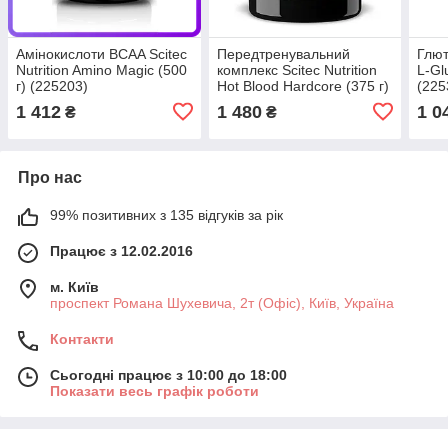
Амінокислоти BCAA Scitec
Передтренувальний
Глют
Nutrition Amino Magic (500
комплекс Scitec Nutrition
L-Gl
г) (225203)
Hot Blood Hardcore (375 г)
(225
(225184)
1 412
1 480
1 0
₴
₴
Про нас
99% позитивних з 135 відгуків за рік
Працює з 12.02.2016
м. Київ
проспект Романа Шухевича, 2т (Офіс), Київ, Україна
Контакти
Сьогодні працює з 10:00 до 18:00
Показати весь графік роботи