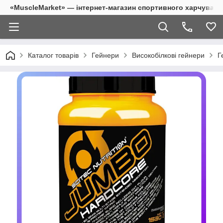
«MuscleMarket» — інтернет-магазин спортивного харчуванн
Каталог товарів
Гейнери
Високобілкові гейнери
Г