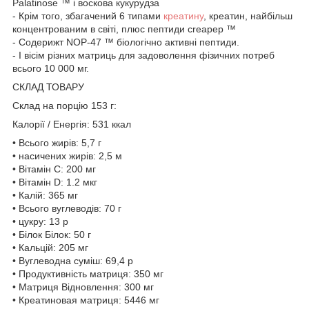
Palatinose ™ і воскова кукурудза
- Крім того, збагачений 6 типами
креатину
, креатин, найбільш
концентрованим в світі, плюс пептиди creapep ™
- Содерижт NOP-47 ™ біологічно активні пептиди.
- І вісім різних матриць для задоволення фізичних потреб
всього 10 000 мг.
СКЛАД ТОВАРУ
Склад на порцію 153 г:
Калорії / Енергія: 531 ккал
• Всього жирів: 5,7 г
• насичених жирів: 2,5 м
• Вітамін С: 200 мг
• Вітамін D: 1.2 мкг
• Калій: 365 мг
• Всього вуглеводів: 70 г
• цукру: 13 р
• Білок Білок: 50 г
• Кальцій: 205 мг
• Вуглеводна суміш: 69,4 р
• Продуктивність матриця: 350 мг
• Матриця Відновлення: 300 мг
• Креатиновая матриця: 5446 мг