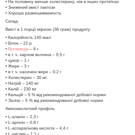
• На половину менше холестерину, ніж в інших протеїнах
• Знижений вміст лактози
• Хороша размешиваемость
Склад:
Вміст в 1 порції мірною (36 грам) продукту:
• Калорійність 140 ккал
• Білок – 22 р
•
Вуглеводи
– 6 г
• в т. ч. харчові волокна – 0,5 г
• цукор – 1 г
• Жири – 3 г
• в т. ч. насичені жири – 0,2 г
• Холестерин – 30 мг
• Натрій – 140 мг
• Калій – 230 мг
• Кальцій – 5 % від рекомендованої добової норми
• Залізо – 5 % від рекомендованої добової норми
Амінокислотний профіль:
• L-аланін – 2,3 г
• L-аргінін – 0,8 г
• L-аспарагінова кислота – 4,4 г
• L-цистин – 1,1 г