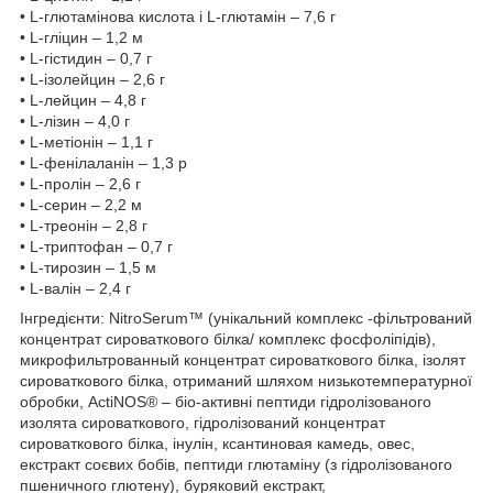
• L-глютамінова кислота і L-глютамін – 7,6 г
• L-гліцин – 1,2 м
• L-гістидин – 0,7 г
• L-ізолейцин – 2,6 г
• L-лейцин – 4,8 г
• L-лізин – 4,0 г
• L-метіонін – 1,1 г
• L-фенілаланін – 1,3 р
• L-пролін – 2,6 г
• L-серин – 2,2 м
• L-треонін – 2,8 г
• L-триптофан – 0,7 г
• L-тирозин – 1,5 м
• L-валін – 2,4 г
Інгредієнти: NitroSerum™ (унікальний комплекс -фільтрований
концентрат сироваткового білка/ комплекс фосфоліпідів),
микрофильтрованный концентрат сироваткового білка, ізолят
сироваткового білка, отриманий шляхом низькотемпературної
обробки, ActiNOS® – біо-активні пептиди гідролізованого
изолята сироваткового, гідролізований концентрат
сироваткового білка, інулін, ксантиновая камедь, овес,
екстракт соєвих бобів, пептиди глютаміну (з гідролізованого
пшеничного глютену), буряковий екстракт,