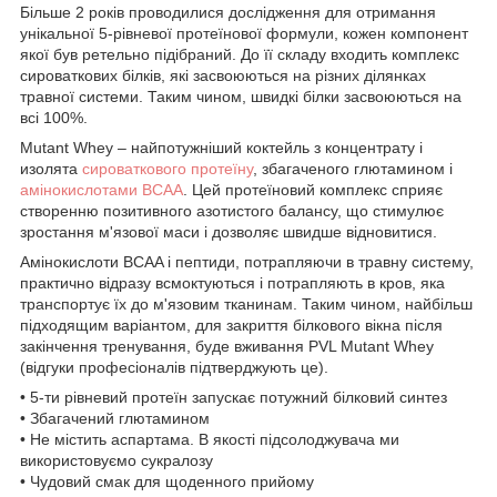
Більше 2 років проводилися дослідження для отримання
унікальної 5-рівневої протеїнової формули, кожен компонент
якої був ретельно підібраний. До її складу входить комплекс
сироваткових білків, які засвоюються на різних ділянках
травної системи. Таким чином, швидкі білки засвоюються на
всі 100%.
Mutant Whey – найпотужніший коктейль з концентрату і
изолята
сироваткового протеїну
, збагаченого глютамином і
амінокислотами BCAA
. Цей протеїновий комплекс сприяє
створенню позитивного азотистого балансу, що стимулює
зростання м'язової маси і дозволяє швидше відновитися.
Амінокислоти BCAA і пептиди, потрапляючи в травну систему,
практично відразу всмоктуються і потрапляють в кров, яка
транспортує їх до м'язовим тканинам. Таким чином, найбільш
підходящим варіантом, для закриття білкового вікна після
закінчення тренування, буде вживання PVL Mutant Whey
(відгуки професіоналів підтверджують це).
• 5-ти рівневий протеїн запускає потужний білковий синтез
• Збагачений глютамином
• Не містить аспартама. В якості підсолоджувача ми
використовуємо сукралозу
• Чудовий смак для щоденного прийому