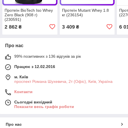
Протеїн BioTech Iso Whey
Протеїн Mutant Whey 1.8
Прот
Zero Black (908 г)
кг (236154)
(227
(230591)
2 862
3 409
6 0
₴
₴
Про нас
99% позитивних з 136 відгуків за рік
Працює з 12.02.2016
м. Київ
проспект Романа Шухевича, 2т (Офіс), Київ, Україна
Контакти
Сьогодні вихідний
Показати весь графік роботи
Про нас