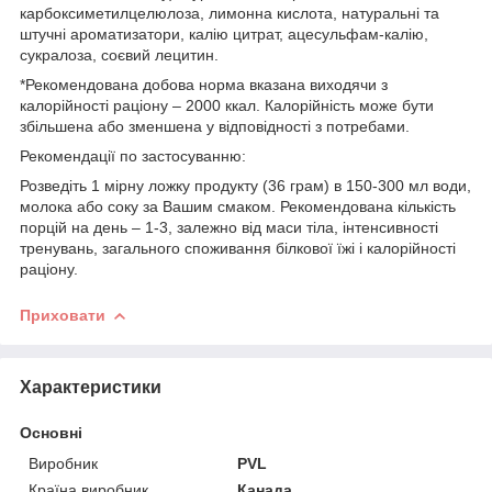
карбоксиметилцелюлоза, лимонна кислота, натуральні та
штучні ароматизатори, калію цитрат, ацесульфам-калію,
сукралоза, соєвий лецитин.
*Рекомендована добова норма вказана виходячи з
калорійності раціону – 2000 ккал. Калорійність може бути
збільшена або зменшена у відповідності з потребами.
Рекомендації по застосуванню:
Розведіть 1 мірну ложку продукту (36 грам) в 150-300 мл води,
молока або соку за Вашим смаком. Рекомендована кількість
порцій на день – 1-3, залежно від маси тіла, інтенсивності
тренувань, загального споживання білкової їжі і калорійності
раціону.
Приховати
Характеристики
Основні
Виробник
PVL
Країна виробник
Канада