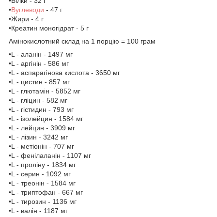
•Білки - 32 г
•
Вуглеводи
- 47 г
•Жири - 4 г
•Креатин моногідрат - 5 г
Амінокислотний склад на 1 порцію = 100 грам
•L - аланін - 1497 мг
•L - аргінін - 586 мг
•L - аспарагінова кислота - 3650 мг
•L - цистин - 857 мг
•L - глютамін - 5852 мг
•L - гліцин - 582 мг
•L - гістидин - 793 мг
•L - ізолейцин - 1584 мг
•L - лейцин - 3909 мг
•L - лізин - 3242 мг
•L - метіонін - 707 мг
•L - фенілаланін - 1107 мг
•L - проліну - 1834 мг
•L - серин - 1092 мг
•L - треонін - 1584 мг
•L - триптофан - 667 мг
•L - тирозин - 1136 мг
•L - валін - 1187 мг