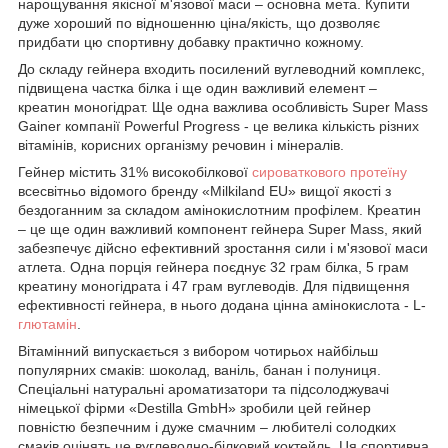
нарощування якісної м'язової маси – основна мета. Купити
дуже хороший по відношенню ціна/якість, що дозволяє
придбати цю спортивну добавку практично кожному.
До складу гейнера входить посилений вуглеводний комплекс,
підвищена частка білка і ще один важливий елемент –
креатин моногідрат. Ще одна важлива особливість Super Mass
Gainer компанії Powerful Progress - це велика кількість різних
вітамінів, корисних організму речовин і мінералів.
Гейнер містить 31% високобілкової
сироваткового протеїну
всесвітньо відомого бренду «Milkiland EU» вищої якості з
бездоганним за складом амінокислотним профілем. Креатин
– це ще один важливий компонент гейнера Super Mass, який
забезпечує дійсно ефективний зростання сили і м'язової маси
атлета. Одна порція гейнера поєднує 32 грам білка, 5 грам
креатину моногідрата і 47 грам вуглеводів. Для підвищення
ефективності гейнера, в нього додана цінна амінокислота - L-
глютамін
.
Вітамінний випускається з вибором чотирьох найбільш
популярних смаків: шоколад, ваніль, банан і полуниця.
Спеціальні натуральні ароматизатори та підсолоджувачі
німецької фірми «Destilla GmbH» зробили цей гейнер
повністю безпечним і дуже смачним – любителі солодких
смаків оцінять це вуглеводно-білковий коктейль. Ця спортивна