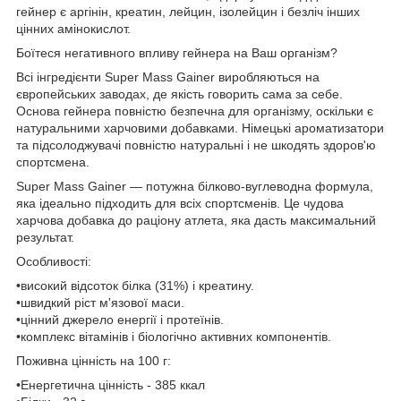
гейнер є аргінін, креатин, лейцин, ізолейцин і безліч інших
цінних амінокислот.
Боїтеся негативного впливу гейнера на Ваш організм?
Всі інгредієнти Super Mass Gainer виробляються на
європейських заводах, де якість говорить сама за себе.
Основа гейнера повністю безпечна для організму, оскільки є
натуральними харчовими добавками. Німецькі ароматизатори
та підсолоджувачі повністю натуральні і не шкодять здоров'ю
спортсмена.
Super Mass Gainer — потужна білково-вуглеводна формула,
яка ідеально підходить для всіх спортсменів. Це чудова
харчова добавка до раціону атлета, яка дасть максимальний
результат.
Особливості:
•високий відсоток білка (31%) і креатину.
•швидкий ріст м'язової маси.
•цінний джерело енергії і протеїнів.
•комплекс вітамінів і біологічно активних компонентів.
Поживна цінність на 100 г:
•Енергетична цінність - 385 ккал