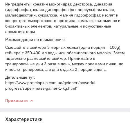
Ингредиенты: креатин моногидрат, декстроза, динатрия
гидрофосфат, калия дигидрофосфат, ацесульфам калия,
мальтодекстрин, сукралоза, магния гидрофосфат, изолят и
концентрат сывороточного протеина, комплекс витаминов и
биоактивных элементов, натуральные и искусственные
ароматизаторы.
Рекомендации по применению:
Смешайте в шейкере 3 мерных ложки (одна порция = 100g)
гейнера с 350-400 мл воды или обезжиренного молока. Затем
тщательно размешайте шейкер. Принимайте в
тренировочные дни 3 раза в день, между приемами пиши, до
и после тренировки, а в дни отдыха 2 порции в день.
Детальніше тут:
https://www.proteinplus.com.ua/geieneri/powerful-
progress/super-mass-gainer-1-kg.html"
Приховати
Характеристики