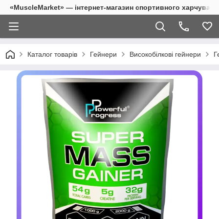
«MuscleMarket» — інтернет-магазин спортивного харчуванн
Каталог товарів
Гейнери
Високобілкові гейнери
Г