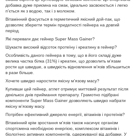
добавка дуже приємна на смак, ідеально засвоюється і легко
п'ється як з водою, так і з молоком.
Вітамінний фасується в герметичний якісний дой-пак, що
дозволяє зберегти термін придатності гейнера на довгий
період.
Які переваги дає гейнер Super Mass Gainer?
Шукаєте високий відсоток протеїну і креатину в гейнер?
Особливість даного гейнера в тому, що в його складі дуже
велика частка білка (31%) і креатин, що дозволить м'язам
рости ще швидше, а швидкість відновлення м'язів збільшиться
в рази більше.
Хочете швидко наростити якісну м'язову масу?
Купивши цей гейнер, атлет отримує миттєвий результат після
декількох днів приймання препарату. Грамотно підібрані
компоненти Super Mass Gainer дозволяють швидко набрати
якісну м'язову масу.
Потрібен ефективний джерело енергії, вітамінів і протеїнів?
Вітамінний крім зростання м'язів також насичує організм
спортсмена необхідною енергією, комплексом вітамінів і
біологічно активних компонентів, одержуваної від добавки. У