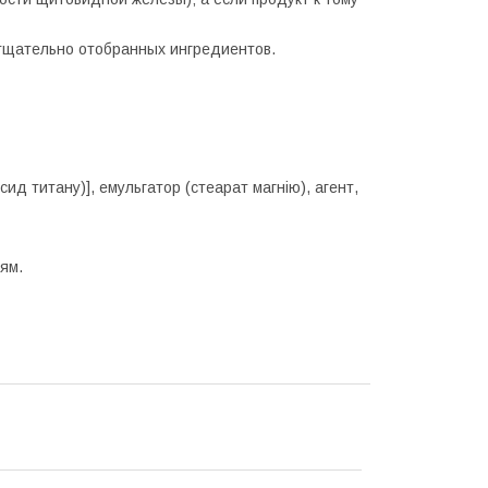
, тщательно отобранных ингредиентов.
ид титану)], емульгатор (стеарат магнію), агент,
ям.