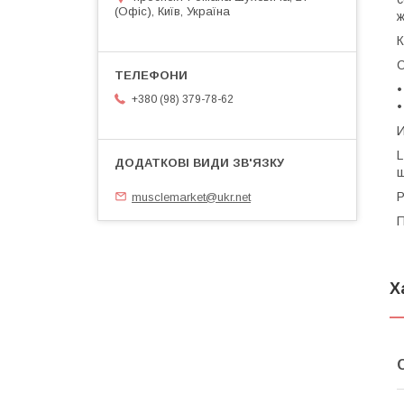
(Офіс), Київ, Україна
ж
К
С
•
+380 (98) 379-78-62
•
И
L
щ
musclemarket@ukr.net
Р
П
Х