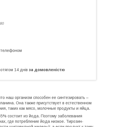
80
а телефоном
ротягом 14 днів
за домовленістю
что наш организм способен ее синтезировать –
ланина. Она также присутствует в естественном
ия, таких как мясо, молочные продукты и яйца.
65% состоит из йода. Поэтому заболевания
х, где потребление йода низкое. Тирозин-
сти щитовидной железы); а если продукт к тому