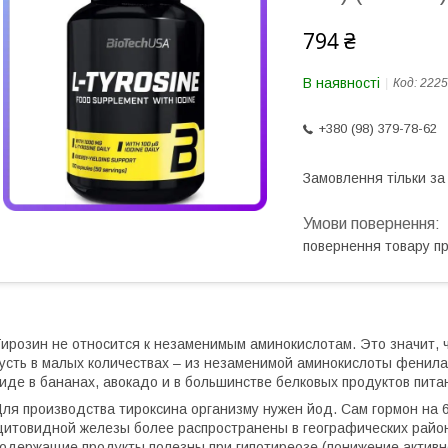
794 ₴
В наявності
Код:
2225
+380 (98) 379-78-62
Замовлення тільки з
повернення товару п
ирозин не относится к незаменимым аминокислотам. Это значит, 
усть в малых количествах – из незаменимой аминокислоты фенила
иде в бананах, авокадо и в большинстве белковых продуктов питан
ля производства тироксина организму нужен йод. Сам гормон на 
итовидной железы более распространены в географических района
одержащие продукты полезны при гипотиреозе (понижение активно