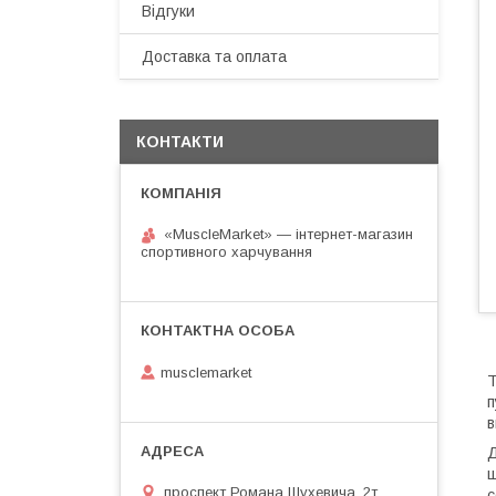
Відгуки
Доставка та оплата
КОНТАКТИ
«MuscleMarket» — інтернет-магазин
спортивного харчування
musclemarket
Т
п
в
Д
щ
проспект Романа Шухевича, 2т
с