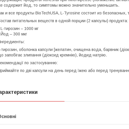
е содержит йод, то симптомы можно значительно уменьшить.
ак и все продукты BioTechUSA, L-Tyrosine состоит из безопасных
остав питательных веществ в одной порции (2 капсулы) продукта:
 L-тирозин – 1000 мг
 Йод – 300 мкг
нгредиенты:
-тирозин, оболонка капсули [желатин, очищена вода, барвник (діокс
о запобігає злипання (діоксид кремнію), йодид натрію.
екомендації по застосуванню:
риймайте по дві капсули на день перед їжею або перед тренуванн
арактеристики
Основні