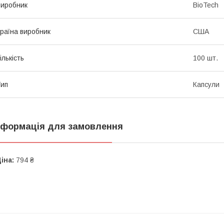
иробник
BioTech
раїна виробник
США
ількість
100 шт.
ип
Капсули
нформація для замовлення
іна:
794 ₴