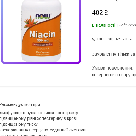
402 ₴
В наявності
Код:
2268
+380 (98) 379-78-62
Замовлення тільки з
повернення товару п
Рекомендується при:
дисфункції шлунково-кишкового тракту
підвищеному рівні холестерину в крові
підвищеному тиску
захворюваннях серцево-судинної системи
шкірних захворюваннях