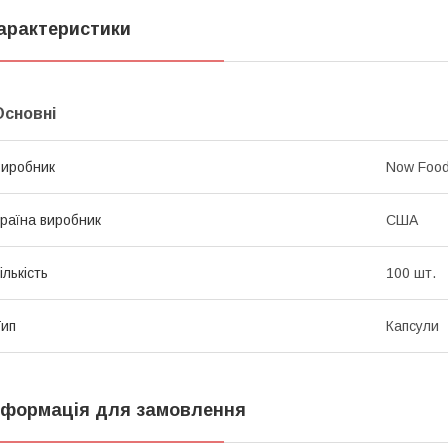
арактеристики
Основні
иробник
Now Foo
раїна виробник
США
ількість
100 шт.
ип
Капсули
нформація для замовлення