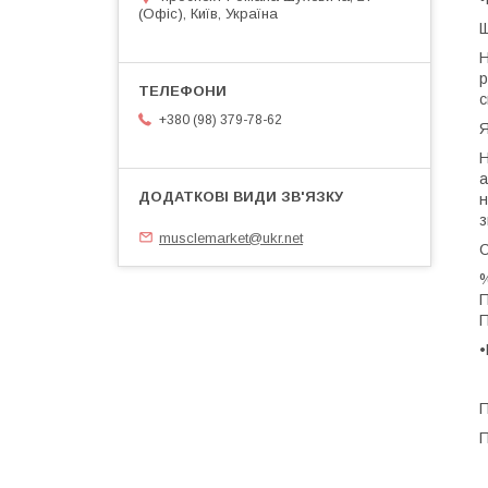
(Офіс), Київ, Україна
Н
р
с
+380 (98) 379-78-62
Я
Н
а
н
з
musclemarket@ukr.net
%
П
П
•
П
П