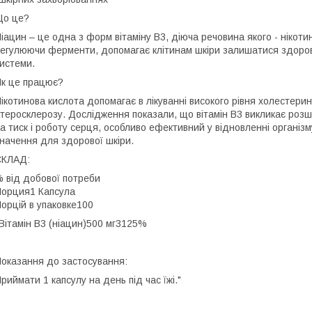
Що це?
іацин – це одна з форм вітаміну В3, діюча речовина якого - нікот
егулюючи ферменти, допомагає клітинам шкіри залишатися здорови
истеми.
к це працює?
ікотинова кислота допомагає в лікуванні високого рівня холестерин
теросклерозу. Дослідження показали, що вітамін B3 викликає роз
а тиск і роботу серця, особливо ефективний у відновленні організм
начення для здорової шкіри.
СКЛАД:
 від добової потреби
орция1 Капсула
орцій в упаковке100
Вітамін В3 (ніацин)500 мг3125%
оказання до застосування:
риймати 1 капсулу на день під час їжі."