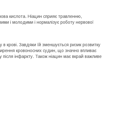
инова кислота. Ніацин сприяє травленню,
ми і молодими і нормалізує роботу нервової
у в крові. Завдяки їй зменшується ризик розвитку
ширення кровоносних судин, що значно впливає
у після інфаркту. Також ніацин має вкрай важливе