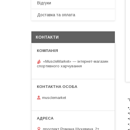
Відгуки
Доставка та оплата
КОНТАКТИ
«MuscleMarket» — інтернет-магазин
спортивного харчування
musclemarket
"
•
•
•
•
проспект Романа Шухевича, 2т
•